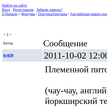
Найти на сайте
Вход
Регистрация
Забыли пароль?
»
Форумы
/
Покупка/продажа
/
Английские кокер спа
>
1
<
Сообщение
Автор
2011-10-02 1
kvit39
Племенной пи
(чау-чау, англи
йоркширский те