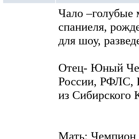
Чало –голубые 
спаниеля, рожд
для шоу, развед
Отец- Юный Че
России, РФЛС,
из Сибирского 
Мать: Чемпион 