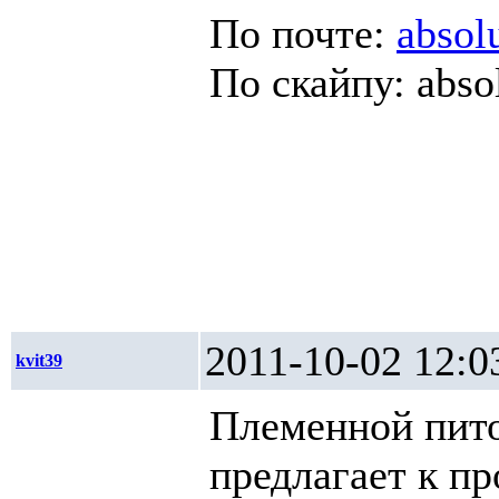
По почте:
absol
По скайпу: abso
2011-10-02 1
kvit39
Племенной пи
предлагает к п