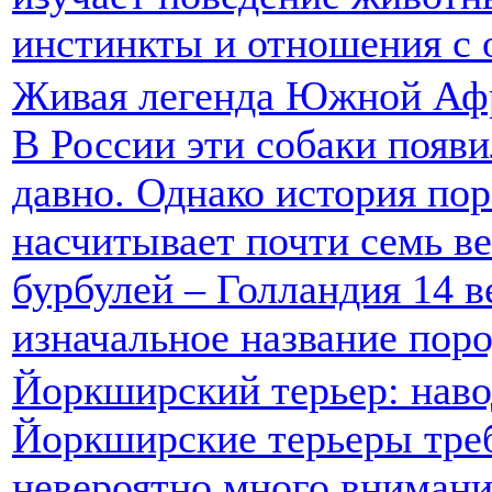
инстинкты и отношения с
Живая легенда Южной Аф
В России эти собаки появи
давно. Однако история по
насчитывает почти семь ве
бурбулей – Голландия 14 ве
изначальное название пор
Йоркширский терьер: наво
Йоркширские терьеры тре
невероятно много внимани