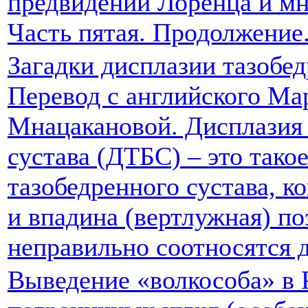
предвидении Лоренца и мн
Часть пятая. Продолжение
Загадки дисплазии тазобед
Перевод с английского М
Мнацакановой. Дисплазия 
сустава (ДТБС) – это тако
тазобедренного сустава, ко
и впадина (вертлужная) п
неправильно соотносятся д
Выведение «волкособа» в 