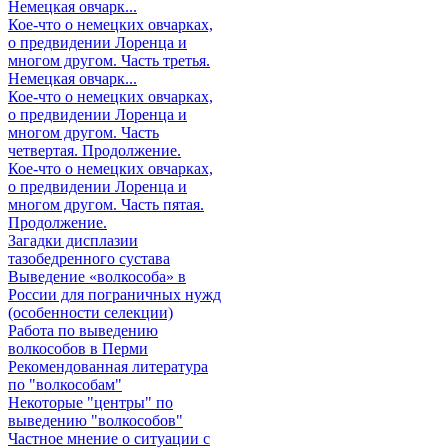
Немецкая овчарк...
Кое-что о немецких овчарках,
о предвидении Лоренца и
многом другом. Часть третья.
Немецкая овчарк...
Кое-что о немецких овчарках,
о предвидении Лоренца и
многом другом. Часть
четвертая. Продолжение.
Кое-что о немецких овчарках,
о предвидении Лоренца и
многом другом. Часть пятая.
Продолжение.
Загадки дисплазии
тазобедренного сустава
Выведение «волкособа» в
России для пограничных нужд
(особенности селекции)
Работа по выведению
волкособов в Перми
Рекомендованная литература
по "волкособам"
Некоторые "центры" по
выведению "волкособов"
Частное мнение о ситуации с