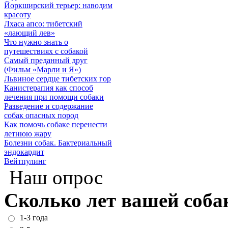
Йоркширский терьер: наводим
красоту
Лхаса апсо: тибетский
«лающий лев»
Что нужно знать о
путешествиях с собакой
Самый преданный друг
(Фильм «Марли и Я»)
Львиное сердце тибетских гор
Канистерапия как способ
лечения при помощи собаки
Разведение и содержание
собак опасных пород
Как помочь собаке перенести
летнюю жару
Болезни собак. Бактериальный
эндокардит
Вейтпулинг
Наш опрос
Сколько лет вашей соба
1-3 года