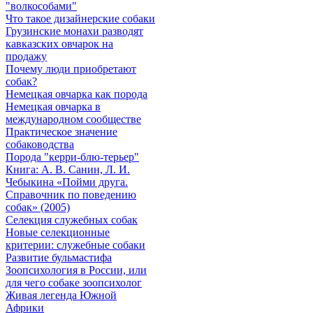
"волкособами"
Что такое дизайнерские собаки
Грузинские монахи разводят
кавказских овчарок на
продажу
Почему люди приобретают
собак?
Немецкая овчарка как порода
Немецкая овчарка в
международном сообществе
Практическое значение
собаководства
Порода "керри-блю-терьер"
Книга: А. В. Санин, Л. И.
Чебыкина «Пойми друга.
Справочник по поведению
собак» (2005)
Селекция служебных собак
Новые селекционные
критерии: служебные собаки
Развитие бульмастифа
Зоопсихология в России, или
для чего собаке зоопсихолог
Живая легенда Южной
Африки