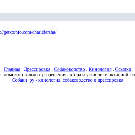
p://getxoinfo.com/charlidersha/
Главная
.
Дрессировка
.
Собаководство
.
Кинология
.
Ссылки
 возможно только с разрешения автора и установки активной ссы
Собаки .ру - кинология, собаководство и дрессировка