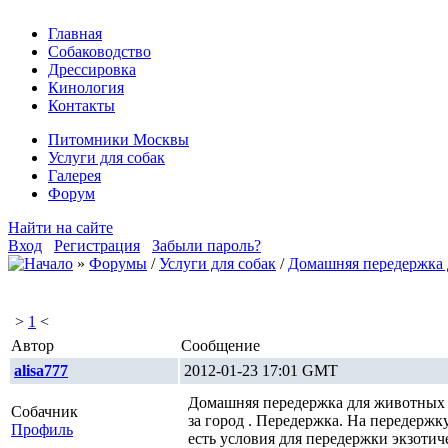
Главная
Собаководство
Дрессировка
Кинология
Контакты
Питомники Москвы
Услуги для собак
Галерея
Форум
Найти на сайте
Вход
Регистрация
Забыли пароль?
»
Форумы
/
Услуги для собак
/
Домашняя передержка 
>
1
<
Автор
Сообщение
alisa777
2012-01-23 17:01 GMT
Домашняя передержка для животных .
Собачник
за город . Передержка. На передержк
Профиль
есть условия для передержки экзоти