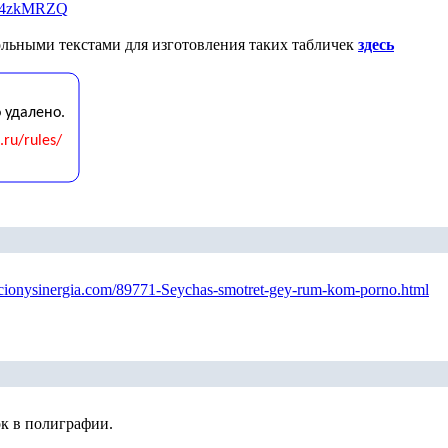
Qz4zkMRZQ
ольными текстами для изготовления таких табличек
здесь
acionysinergia.com/89771-Seychas-smotret-gey-rum-kom-porno.html
ок в полиграфии.