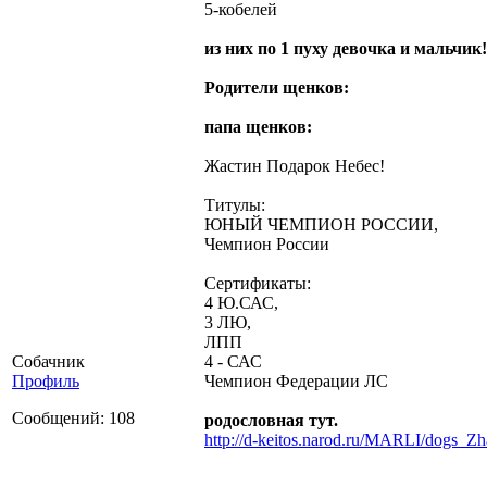
5-кобелей
из них по 1 пуху девочка и мальчик!
Родители щенков:
папа щенков:
Жастин Подарок Небес!
Титулы:
ЮНЫЙ ЧЕМПИОН РОССИИ,
Чемпион России
Сертификаты:
4 Ю.САС,
3 ЛЮ,
ЛПП
Собачник
4 - САС
Профиль
Чемпион Федерации ЛС
Сообщений: 108
родословная тут.
http://d-keitos.narod.ru/MARLI/dogs_Zha