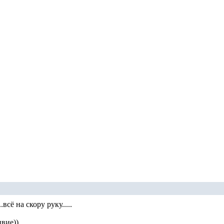
всё на скору руку.....
вие))