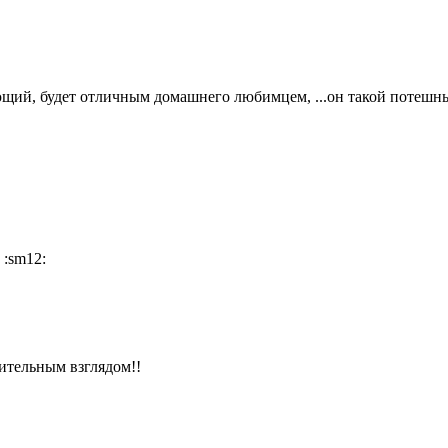
ющий, будет отличным домашнего любимцем, ...он такой потешный
 :sm12:
ительным взглядом!!