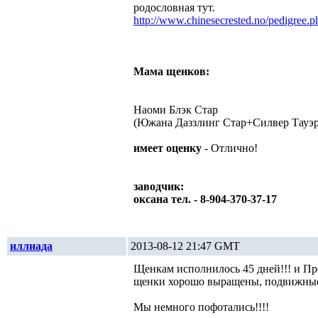
родословная тут.
http://www.chinesecrested.no/pedigre
Мама щенков:
Наоми Блэк Стар
(Южана Даззлинг Стар+Силвер Тауэр
имеет оценку
- Отлично!
заводчик:
оксана тел. - 8-904-370-37-17
иллиада
2013-08-12 21:47 GMT
Щенкам исполнилось 45 дней!!! и Пр
щенки хорошо выращены, подвижные, 
Мы немного пофотались!!!!