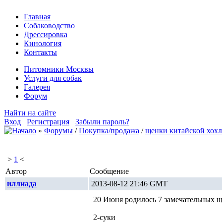
Главная
Собаководство
Дрессировка
Кинология
Контакты
Питомники Москвы
Услуги для собак
Галерея
Форум
Найти на сайте
Вход
Регистрация
Забыли пароль?
»
Форумы
/
Покупка/продажа
/
щенки китайской хохл
>
1
<
Автор
Сообщение
иллиада
2013-08-12 21:46 GMT
20 Июня родилось 7 замечательных щ
2-суки