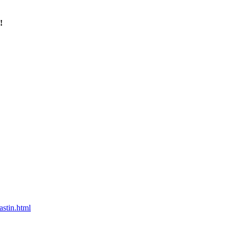
!
stin.html