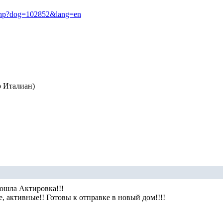
e.php?dog=102852&lang=en
 Италиан)
ошла Актировка!!!
активные!! Готовы к отправке в новый дом!!!!