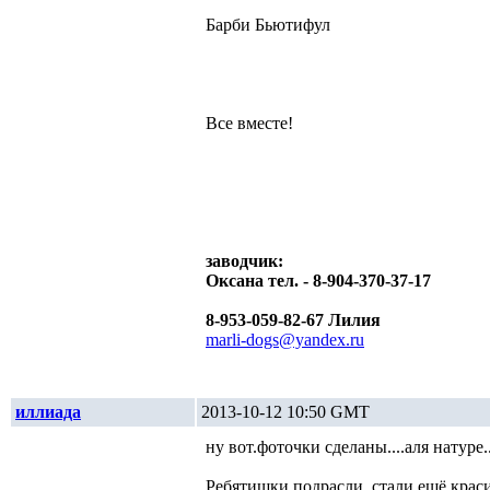
Барби Бьютифул
Все вместе!
заводчик:
Оксана тел. - 8-904-370-37-17
8-953-059-82-67 Лилия
marli-dogs@yandex.ru
иллиада
2013-10-12 10:50 GMT
ну вот.фоточки сделаны....аля натуре...
Ребятишки подрасли, стали ещё краси