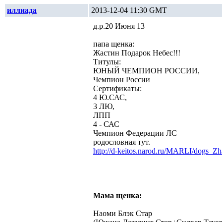
иллиада
2013-12-04 11:30 GMT
д.р.20 Июня 13
папа щенка:
Жастин Подарок Небес!!!
Титулы:
ЮНЫЙ ЧЕМПИОН РОССИИ,
Чемпион России
Сертификаты:
4 Ю.САС,
3 ЛЮ,
ЛПП
4 - САС
Чемпион Федерации ЛС
родословная тут.
http://d-keitos.narod.ru/MARLI/dogs_Zha
Мама щенка:
Наоми Блэк Стар