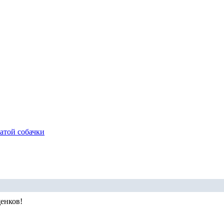
атой собачки
енков!