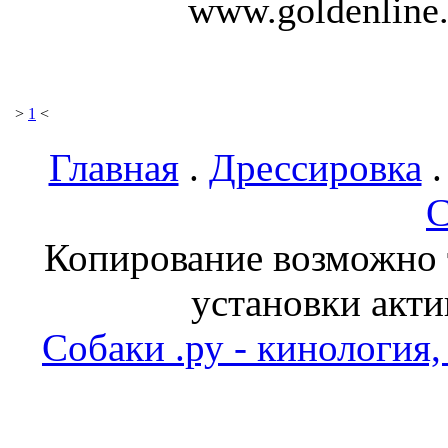
www.goldenline.
>
1
<
Главная
.
Дрессировка
С
Копирование возможно т
установки акти
Собаки .ру - кинология,