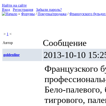
Найти на сайте
Вход
Регистрация
Забыли пароль?
»
Форумы
/
Покупка/продажа
/
Французского бульдог
>
1
<
Сообщение
Автор
2013-10-10 1
goldenline
Французского б
профессиональн
Бело-палевого, 
тигрового, пал