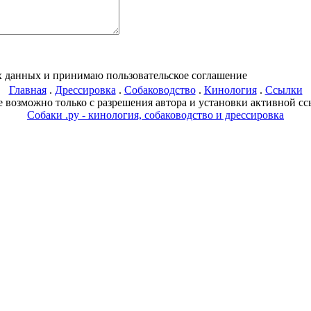
ых данных и принимаю пользовательское соглашение
Главная
.
Дрессировка
.
Собаководство
.
Кинология
.
Ссылки
 возможно только с разрешения автора и установки активной ссы
Собаки .ру - кинология, собаководство и дрессировка