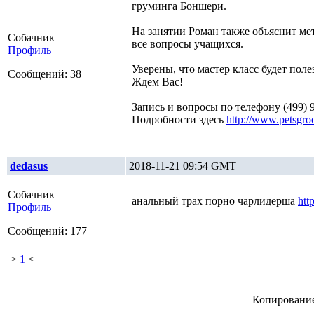
груминга Боншери.
На занятии Роман также объяснит ме
Собачник
все вопросы учащихся.
Профиль
Уверены, что мастер класс будет пол
Сообщений: 38
Ждем Вас!
Запись и вопросы по телефону (499) 
Подробности здесь
http://www.petsgro
dedasus
2018-11-21 09:54 GMT
Собачник
анальный трах порно чарлидерша
htt
Профиль
Сообщений: 177
>
1
<
Копирование