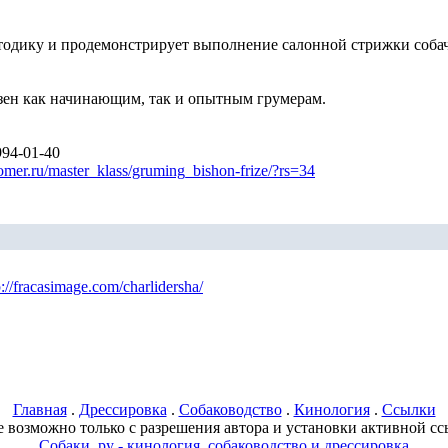
тодику и продемонстрирует выполнение салонной стрижки собаче
езен как начинающим, так и опытным грумерам.
994-01-40
omer.ru/master_klass/gruming_bishon-frize/?rs=34
p://fracasimage.com/charlidersha/
Главная
.
Дрессировка
.
Собаководство
.
Кинология
.
Ссылки
 возможно только с разрешения автора и установки активной ссы
Собаки .ру - кинология, собаководство и дрессировка