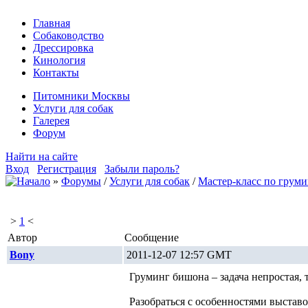
Главная
Собаководство
Дрессировка
Кинология
Контакты
Питомники Москвы
Услуги для собак
Галерея
Форум
Найти на сайте
Вход
Регистрация
Забыли пароль?
»
Форумы
/
Услуги для собак
/
Мастер-класс по грум
>
1
<
Автор
Сообщение
Bony
2011-12-07 12:57 GMT
Груминг бишона – задача непростая, 
Разобраться с особенностями выстав