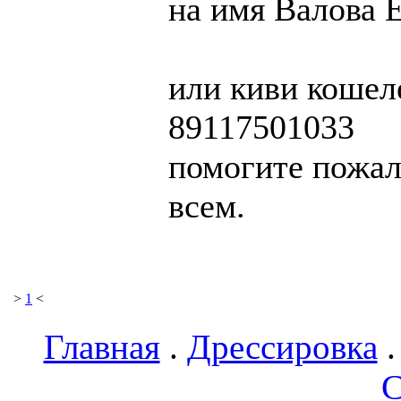
на имя Валова 
или киви кошел
89117501033
помогите пожалу
всем.
>
1
<
Главная
.
Дрессировка
С