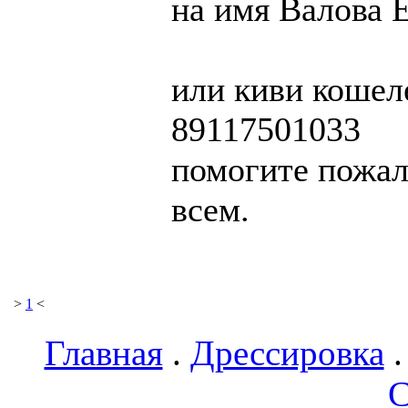
на имя Валова 
или киви кошел
89117501033
помогите пожалу
всем.
>
1
<
Главная
.
Дрессировка
С