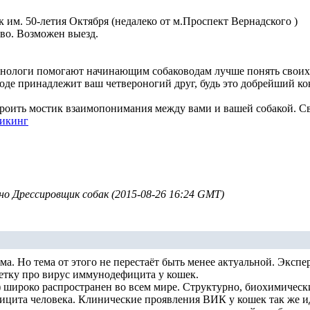
 им. 50-летия Октября (недалеко от м.Проспект Вернадского )
ево. Возможен выезд.
нологи помогают начинающим собаководам лучше понять своих
роде принадлежит ваш четвероногий друг, будь это добрейший к
оить мостик взаимопонимания между вами и вашей собакой. Свяж
Викинг
о Дрессировщик собак (2015-08-26 16:24 GMT)
рума. Но тема от этого не перестаёт быть менее актуальной. Э
тку про вирус иммунодефицита у кошек.
широко распространен во всем мире. Структурно, биохимически
ицита человека. Клинические проявления ВИК у кошек так же 