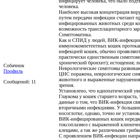
инфицирует человека, что было под
человека.
Наиболее высокая концентрация вир
путем передачи инфекции считают пр
инфицированных животных среди кото
возможность трансплацентарного зар
Симптоматика.
Как и СПИД у людей, ВИК-инфекция 
иммунокомпетентных кошек протекаю
инфекцией кошек, обычно проявляютс
практически единственным симптомо
хронический бронхит); истощения; л
Собачник
Неврологические симптомы развиваю
Профиль
ЦНС поражена, неврологические сим
животного и выраженные нарушения с
Сообщений: 11
зрения.
Установлено, что идиопатический ув
Глаукома у кошек старшего возраста
данные о том, что ВИК-инфекция св
вторичными инфекциями. У большин
носоглотке, однако, точно не устан
ВИК-инфицированных кошек нередко 
токсоплазмоз с выраженной клиниче
клещами, а так же различными гриб
С проявлением ВИК-инфекции напрям