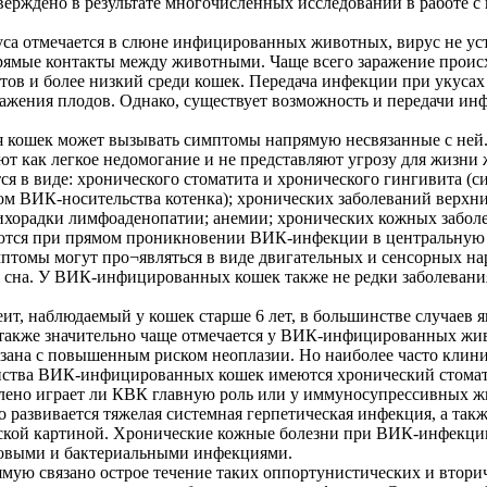
тверждено в результате многочисленных исследований в работе
уса отмечается в слюне инфицированных животных, вирус не у
ямые контакты между животными. Чаще всего заражение происхо
в и более низкий среди кошек. Передача инфекции при укусах
ажения плодов. Однако, существует возможность и передачи инф
кошек может вызывать симптомы напрямую несвязанные с ней.
т как легкое недомогание и не представляют угрозу для жизн
я в виде: хронического стоматита и хронического гингивита (с
м ВИК-носительства котенка); хронических заболеваний верхн
ихорадки лимфоаденопатии; анемии; хронических кожных заболе
тся при прямом проникновении ВИК-инфекции в центральную не
птомы могут про¬являться в виде двигательных и сенсорных на
на. У ВИК-инфицированных кошек также не редки заболевания г
еит, наблюдаемый у кошек старше 6 лет, в большинстве случаев
, также значительно чаще отмечается у ВИК-инфицированных жи
язана с повышенным риском неоплазии. Но наиболее часто кли
ства ВИК-инфицированных кошек имеются хронический стомат
овлено играет ли КВК главную роль или у иммуносупрессивных ж
развивается тяжелая системная герпетическая инфекция, а так
ской картиной. Хронические кожные болезни при ВИК-инфекции
ковыми и бактериальными инфекциями.
ую связано острое течение таких оппортунистических и втори