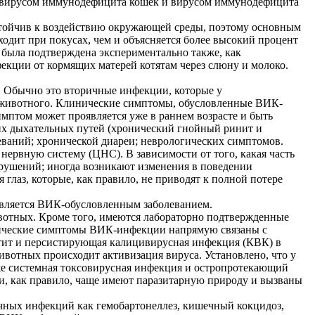
 с вирусом иммунодефицита кошек и вирусом иммунодефицита
стойчив к воздействию окружающей среды, поэтому основным
дит при покусах, чем и объясняется более высокий процент
 была подтверждена экспериментально также, как
екции от кормящих матерей котятам через слюну и молоко.
 Обычно это вторичные инфекции, которые у
и животного. Клинические симптомы, обусловленные ВИК-
имптом может проявляется уже в раннем возрасте и быть
их дыхательных путей (хронический гнойный ринит и
ваний; хронической диареи; неврологических симптомов.
рвную систему (ЦНС). В зависимости от того, какая часть
рушений; иногда возникают изменения в поведении
лаз, которые, как правило, не приводят к полной потере
 является ВИК-обусловленным заболеванием.
вотных. Кроме того, имеются лабораторно подтвержденные
нические симптомы ВИК-инфекции напрямую связаны с
ит и персистирующая калицивирусная инфекция (КВК) в
ивотных происходит активизация вируса. Установлено, что у
же системная токсовирусная инфекция и остропротекающий
, как правило, чаще имеют паразитарную природу и вызваны
чных инфекций как гемобартонеллез, кишечный кокцидоз,