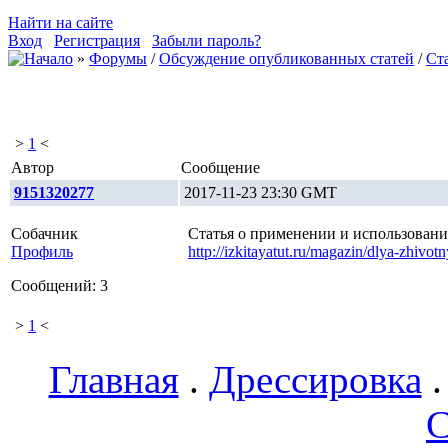
Найти на сайте
Вход
Регистрация
Забыли пароль?
»
Форумы
/
Обсуждение опубликованных статей
/
Ст
>
1
<
Автор
Сообщение
9151320277
2017-11-23 23:30 GMT
Собачник
Статья о применении и использовани
Профиль
http://izkitayatut.ru/magazin/dlya-zhivot
Сообщений: 3
>
1
<
Главная
.
Дрессировка
С