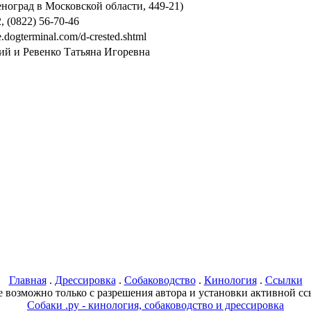
еноград в Московской области, 449-21)
, (0822) 56-70-46
le.dogterminal.com/d-crested.shtml
ий и Ревенко Татьяна Игоревна
Главная
.
Дрессировка
.
Собаководство
.
Кинология
.
Ссылки
 возможно только с разрешения автора и установки активной ссы
Собаки .ру - кинология, собаководство и дрессировка