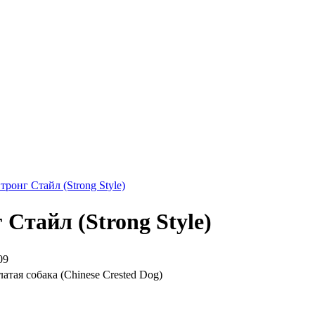
тронг Стайл (Strong Style)
 Стайл (Strong Style)
09
атая собака (Chinese Crested Dog)