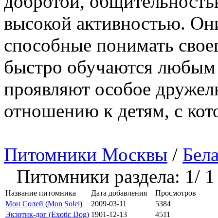
добротой, общительность
высокой активностью. Он
способные понимать своего
быстро обучаются любым 
проявляют особое дружел
отношению к детям, с кот
Питомники Москвы
/
Бела
Питомники раздела: 1/ 1
Название питомника
Дата добавления
Просмотров
Мон Солей (Mon Solei)
2009-03-11
5384
Экзотик-дог (Exotic Dog)
1901-12-13
4511