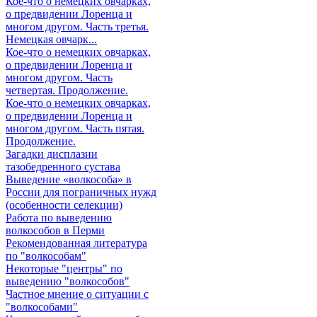
Кое-что о немецких овчарках,
о предвидении Лоренца и
многом другом. Часть третья.
Немецкая овчарк...
Кое-что о немецких овчарках,
о предвидении Лоренца и
многом другом. Часть
четвертая. Продолжение.
Кое-что о немецких овчарках,
о предвидении Лоренца и
многом другом. Часть пятая.
Продолжение.
Загадки дисплазии
тазобедренного сустава
Выведение «волкособа» в
России для пограничных нужд
(особенности селекции)
Работа по выведению
волкособов в Перми
Рекомендованная литература
по "волкособам"
Некоторые "центры" по
выведению "волкособов"
Частное мнение о ситуации с
"волкособами"