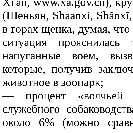
Xī'ān, www.xa.gov.cn), к
(Шеньян, Shaanxi, Shǎnxī,
в горах щенка, думая, что
ситуация прояснилась 
напуганные воем, вызв
которые, получив заключ
животное в зоопарк;
— процент «волчьей 
служебного собаководст
около 6% (можно сравн