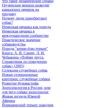
Что такое дизайнерские собаки
Грузинские монахи разводят
кавказских овчарок на
продажу
Почему люди приобретают
собак?
Немецкая овчарка как порода
Немецкая овчарка в
международном сообществе
Практическое значение
собаководства
Порода "керри-блю-терьер"
Книга: А. В. Санин, Л. И.
Чебыкина «Пойми друга.
Справочник по поведению
собак» (2005)
Селекция служебных собак
Новые селекционные
критерии: служебные собаки
Развитие бульмастифа
Зоопсихология в России, или
для чего собаке зоопсихолог
Живая легенда Южной
Африки
Йоркширский терьер: наводим