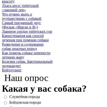
красоту
Лхаса апсо: тибетский
«лающий лев»
Что нужно знать о
путешествиях с собакой
Самый преданный друг
(Фильм «Марли и Я»)
Львиное сердце тибетских гор
Канистерапия как способ
лечения при помощи собаки
Разведение и содержание
собак опасных пород
Как помочь собаке перенести
летнюю жару
Болезни собак. Бактериальный
эндокардит
Вейтпулинг
Наш опрос
Какая у вас собака?
Служебная порода
Бойцовская порода