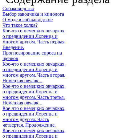
Собаководство
Выбор заводчика и кинолога
О моде в собаководстве
Что такое холка?
Кое-что о немецких овчарках,
о предвидении Лоренца и
многом другом. Часть первая.
Введение.
Прогнозирование спроса на
щенков
Кое-что о немецких овчарках,
о предвидении Лоренца и
многом другом. Часть вторая.
Немецкая овчарк...
Кое-что о немецких овчарках,
о предвидении Лоренца и
многом другом. Часть третья.
Немецкая овчарк...
Кое-что о немецких овчарках,
о предвидении Лоренца и
многом другом. Часть
четвертая. Продолжение.
Кое-что о немецких овчарках,
о предвидении Лоренца и