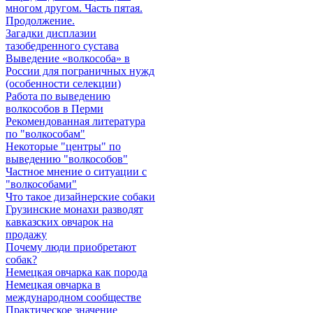
многом другом. Часть пятая.
Продолжение.
Загадки дисплазии
тазобедренного сустава
Выведение «волкособа» в
России для пограничных нужд
(особенности селекции)
Работа по выведению
волкособов в Перми
Рекомендованная литература
по "волкособам"
Некоторые "центры" по
выведению "волкособов"
Частное мнение о ситуации с
"волкособами"
Что такое дизайнерские собаки
Грузинские монахи разводят
кавказских овчарок на
продажу
Почему люди приобретают
собак?
Немецкая овчарка как порода
Немецкая овчарка в
международном сообществе
Практическое значение