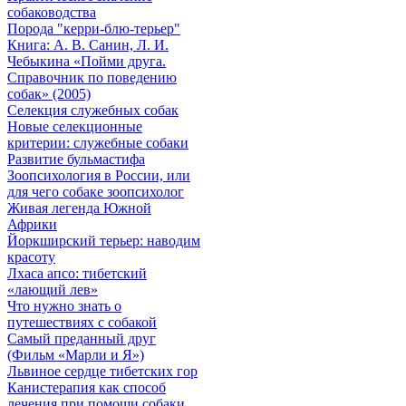
собаководства
Порода "керри-блю-терьер"
Книга: А. В. Санин, Л. И.
Чебыкина «Пойми друга.
Справочник по поведению
собак» (2005)
Селекция служебных собак
Новые селекционные
критерии: служебные собаки
Развитие бульмастифа
Зоопсихология в России, или
для чего собаке зоопсихолог
Живая легенда Южной
Африки
Йоркширский терьер: наводим
красоту
Лхаса апсо: тибетский
«лающий лев»
Что нужно знать о
путешествиях с собакой
Самый преданный друг
(Фильм «Марли и Я»)
Львиное сердце тибетских гор
Канистерапия как способ
лечения при помощи собаки