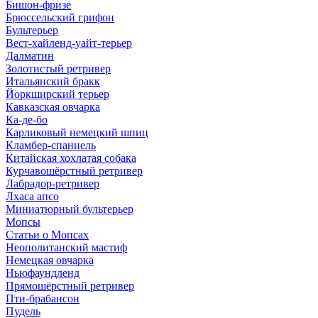
Бишон-фризе
Брюссельский грифон
Бультерьер
Вест-хайленд-уайт-терьер
Далматин
Золотистый ретривер
Итальянский бракк
Йоркширский терьер
Кавказская овчарка
Ка-де-бо
Карликовый немецкий шпиц
Кламбер-спаниель
Китайская хохлатая собака
Курчавошёрстный ретривер
Лабрадор-ретривер
Лхаса апсо
Миниатюрный бультерьер
Мопсы
Статьи о Мопсах
Неополитанский мастиф
Немецкая овчарка
Ньюфаундленд
Прямошёрстный ретривер
Пти-брабансон
Пудель