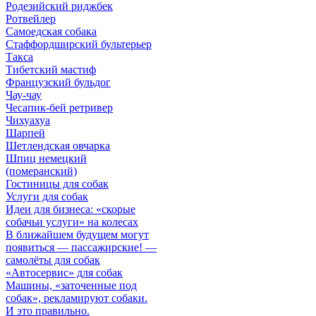
Родезийский риджбек
Ротвейлер
Самоедская собака
Стаффордширский бультерьер
Такса
Тибетский мастиф
Французский бульдог
Чау-чау
Чесапик-бей ретривер
Чихуахуа
Шарпей
Шетлендская овчарка
Шпиц немецкий
(померанский)
Гостиницы для собак
Услуги для собак
Идеи для бизнеса: «скорые
собачьи услуги» на колесах
В ближайшем будущем могут
появиться — пассажирские! —
самолёты для собак
«Автосервис» для собак
Машины, «заточенные под
собак», рекламируют собаки.
И это правильно.