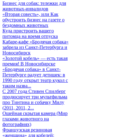
Бизнес для собак: тележки для
животных-инвалидов
«Вторая совесть», или Как
обустроить бизнес на газете о
бездомных животных
Куда пристроить вашего
питомца на время отпуска
Кабаре-кафе «Бродячая собака»
забрела из Санкт-Петербурга и
Новосибирск
«Золотой кобель» — есть такая
премия! В Новосибирске
«Бродячая собака» в Санкт-
Петербурге радует детишек: в
1990 году открыт театр кукол с
таким назва...
С 2007 года Стивен Спилберг
продюсирует три мультфильма
про Тинтина и собачку Милу
(2011, 2011, 2...
Ошейная скрытая камера (Мир
глазами животного на
фотографиях)
Французская резиновая
«женщина» для кобелей: