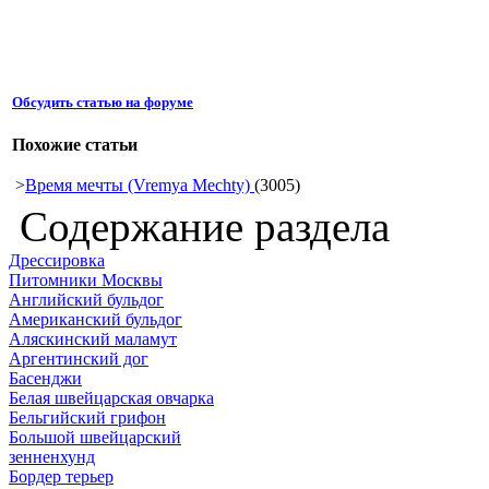
Обсудить статью на форуме
Похожие статьи
>
Время мечты (Vremya Mechty)
(3005)
Содержание раздела
Дрессировка
Питомники Москвы
Английский бульдог
Американский бульдог
Аляскинский маламут
Аргентинский дог
Басенджи
Белая швейцарская овчарка
Бельгийский грифон
Большой швейцарский
зенненхунд
Бордер терьер